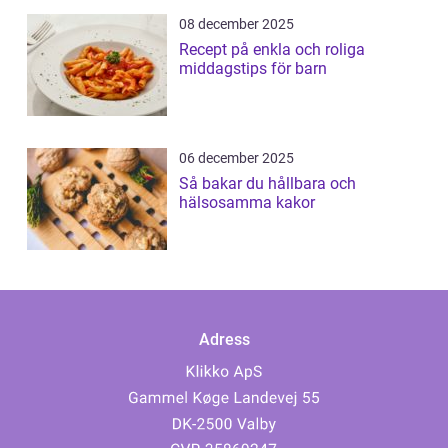
08 december 2025
Recept på enkla och roliga
middagstips för barn
06 december 2025
Så bakar du hållbara och
hälsosamma kakor
Adress