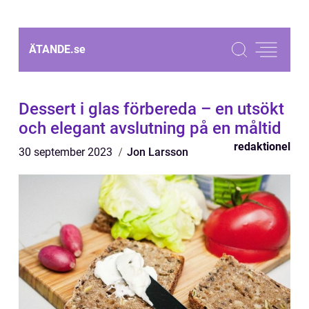
ÄTANDE.
se
Dessert i glas förbereda – en utsökt
och elegant avslutning på en måltid
redaktionel
30 september 2023
Jon Larsson