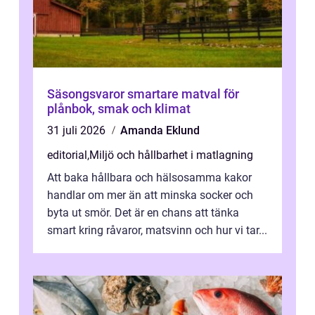
Säsongsvaror smartare matval för
plånbok, smak och klimat
31 juli 2026
Amanda Eklund
editorial
,
Miljö och hållbarhet i matlagning
Att baka hållbara och hälsosamma kakor
handlar om mer än att minska socker och
byta ut smör. Det är en chans att tänka
smart kring råvaror, matsvinn och hur vi tar...