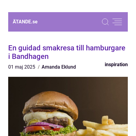
ÄTANDE.
se
En guidad smakresa till hamburgare
i Bandhagen
inspiration
01 maj 2025
Amanda Eklund