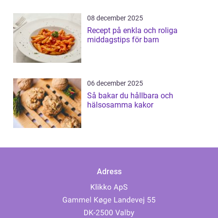
08 december 2025
Recept på enkla och roliga
middagstips för barn
06 december 2025
Så bakar du hållbara och
hälsosamma kakor
Adress