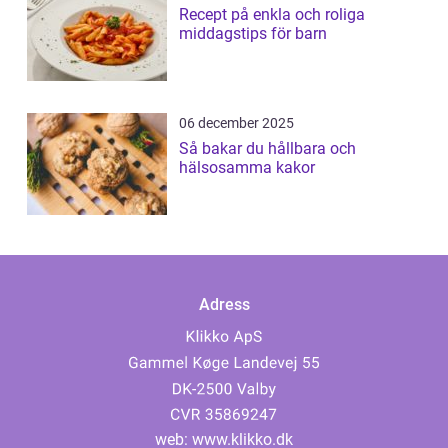
Recept på enkla och roliga
middagstips för barn
06 december 2025
Så bakar du hållbara och
hälsosamma kakor
Adress
web:
www.klikko.dk