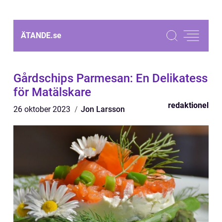
ÄTANDE.
se
Gårdschips Parmesan: En Delikatess
för Matälskare
redaktionel
26 oktober 2023
Jon Larsson