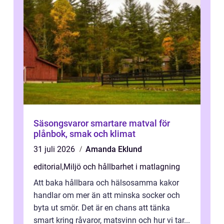
Säsongsvaror smartare matval för
plånbok, smak och klimat
31 juli 2026
Amanda Eklund
editorial
,
Miljö och hållbarhet i matlagning
Att baka hållbara och hälsosamma kakor
handlar om mer än att minska socker och
byta ut smör. Det är en chans att tänka
smart kring råvaror, matsvinn och hur vi tar...