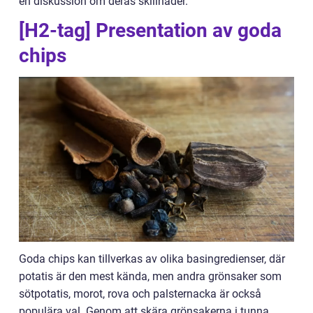
en diskussion om deras skillnader.
[H2-tag] Presentation av goda
chips
Goda chips kan tillverkas av olika basingredienser, där
potatis är den mest kända, men andra grönsaker som
sötpotatis, morot, rova och palsternacka är också
populära val. Genom att skära grönsakerna i tunna