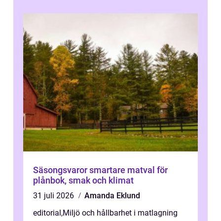
Säsongsvaror smartare matval för
plånbok, smak och klimat
31 juli 2026
Amanda Eklund
editorial
,
Miljö och hållbarhet i matlagning