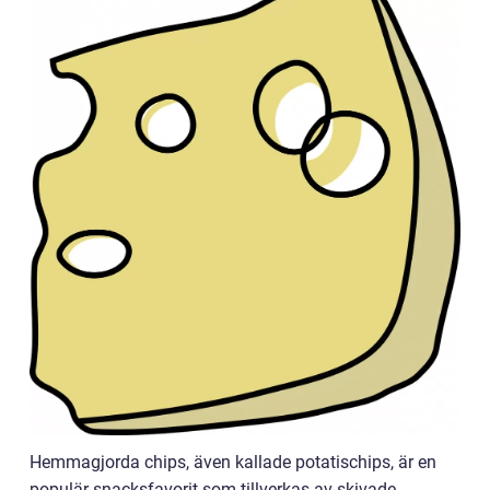
Hemmagjorda chips, även kallade potatischips, är en
populär snacksfavorit som tillverkas av skivade