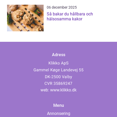
06 december 2025
Så bakar du hållbara och
hälsosamma kakor
Adress
web:
www.klikko.dk
Menu
Annonsering