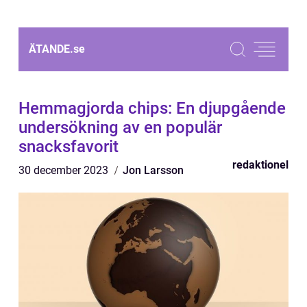
ÄTANDE.
se
Hemmagjorda chips: En djupgående
undersökning av en populär
snacksfavorit
redaktionel
30 december 2023
Jon Larsson