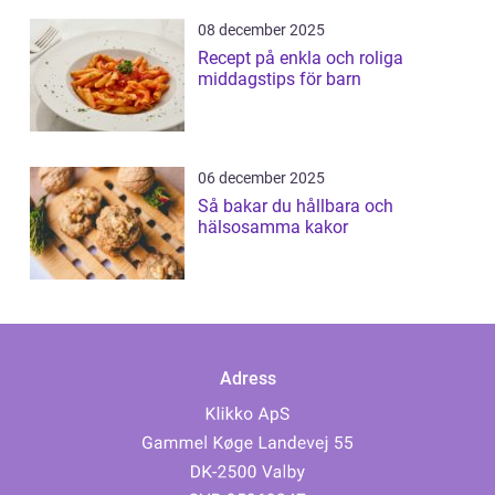
08 december 2025
Recept på enkla och roliga
middagstips för barn
06 december 2025
Så bakar du hållbara och
hälsosamma kakor
Adress