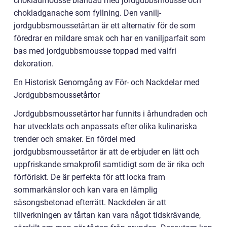
chokladmousse blandad med jordgubbsmousse och
chokladganache som fyllning. Den vanilj-
jordgubbsmoussetårtan är ett alternativ för de som
föredrar en mildare smak och har en vaniljparfait som
bas med jordgubbsmousse toppad med valfri
dekoration.
En Historisk Genomgång av För- och Nackdelar med
Jordgubbsmoussetårtor
Jordgubbsmoussetårtor har funnits i århundraden och
har utvecklats och anpassats efter olika kulinariska
trender och smaker. En fördel med
jordgubbsmoussetårtor är att de erbjuder en lätt och
uppfriskande smakprofil samtidigt som de är rika och
förföriskt. De är perfekta för att locka fram
sommarkänslor och kan vara en lämplig
säsongsbetonad efterrätt. Nackdelen är att
tillverkningen av tårtan kan vara något tidskrävande,