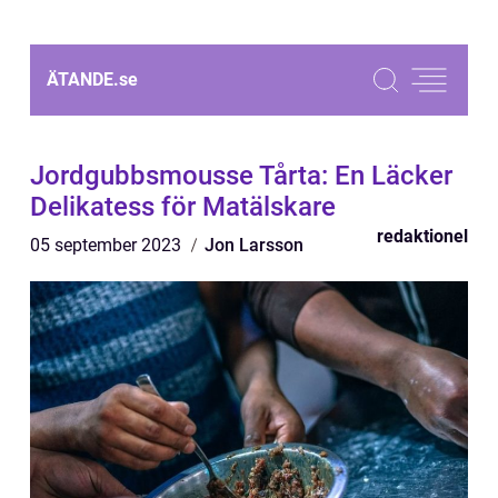
ÄTANDE.
se
Jordgubbsmousse Tårta: En Läcker
Delikatess för Matälskare
redaktionel
05 september 2023
Jon Larsson