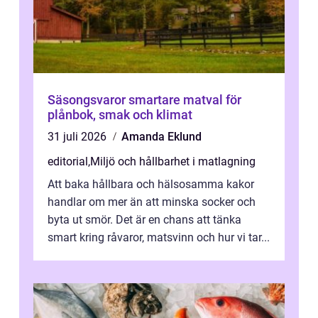
Säsongsvaror smartare matval för
plånbok, smak och klimat
31 juli 2026
Amanda Eklund
editorial
,
Miljö och hållbarhet i matlagning
Att baka hållbara och hälsosamma kakor
handlar om mer än att minska socker och
byta ut smör. Det är en chans att tänka
smart kring råvaror, matsvinn och hur vi tar...