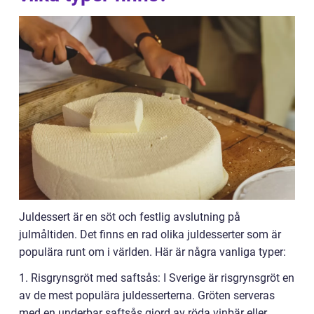
Juldessert är en söt och festlig avslutning på
julmåltiden. Det finns en rad olika juldesserter som är
populära runt om i världen. Här är några vanliga typer:
1. Risgrynsgröt med saftsås: I Sverige är risgrynsgröt en
av de mest populära juldesserterna. Gröten serveras
med en underbar saftsås gjord av röda vinbär eller