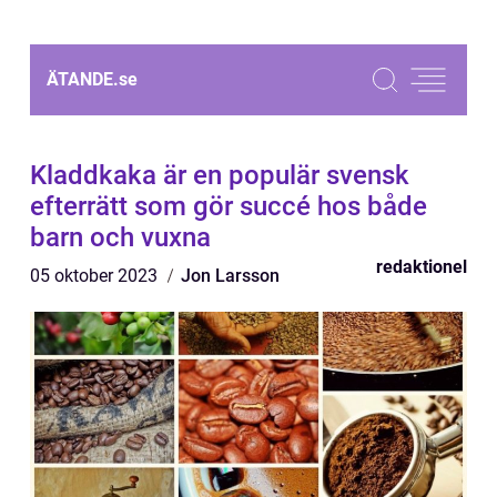
ÄTANDE.
se
Kladdkaka är en populär svensk
efterrätt som gör succé hos både
barn och vuxna
redaktionel
05 oktober 2023
Jon Larsson