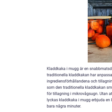
Kladdkaka i mugg är en snabbmatsde
traditionella kladdkakan har anpassa
ingrediensförhållandena och tillagni
som den traditionella kladdkakan smö
för tillagning i mikrovågsugn. Utan 
lyckas kladdkaka i mugg erbjuda en l
bara några minuter.