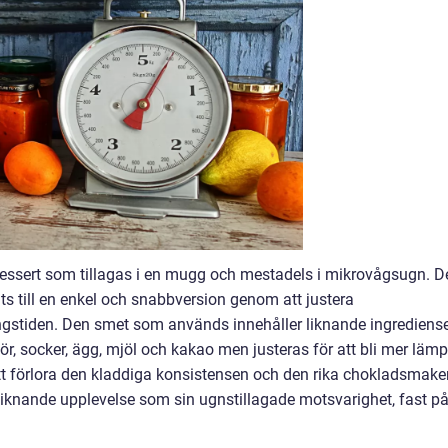
ssert som tillagas i en mugg och mestadels i mikrovågsugn. D
ts till en enkel och snabbversion genom att justera
ngstiden. Den smet som används innehåller liknande ingrediens
r, socker, ägg, mjöl och kakao men justeras för att bli mer läm
att förlora den kladdiga konsistensen och den rika chokladsmake
iknande upplevelse som sin ugnstillagade motsvarighet, fast p