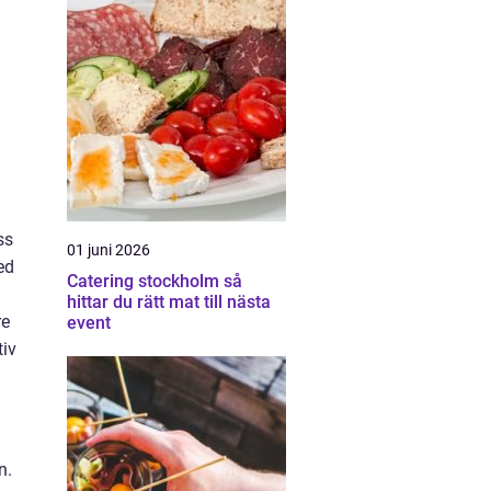
ss
01 juni 2026
ed
Catering stockholm så
hittar du rätt mat till nästa
re
event
tiv
n.