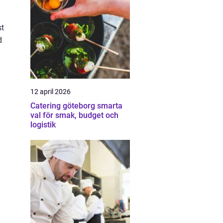
st
d
12 april 2026
Catering göteborg smarta
val för smak, budget och
logistik