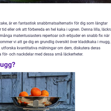
ke, är en fantastisk snabbmatsalternativ för dig som längtar
 tid eller ork att förbereda en hel kaka i ugnen. Denna lilla, läckr
g i många matentusiasters repertoar och erbjuder en snabb fix när
kommer vi att ge dig en grundlig översikt över kladdkaka i mugg,
, utforska kvantitativa mätningar om dem, diskutera deras
a för- och nackdelar med dessa små läckerheter.
mugg?