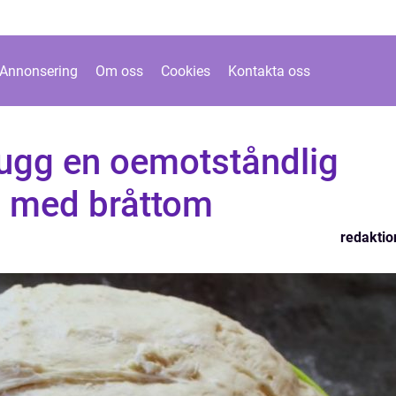
Annonsering
Om oss
Cookies
Kontakta oss
ugg en oemotståndlig
g med bråttom
redaktio