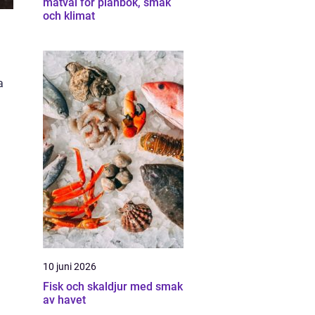
matval för plånbok, smak
och klimat
a
10 juni 2026
Fisk och skaldjur med smak
av havet