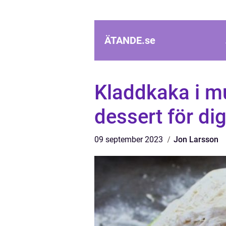
ÄTANDE.
se
Kladdkaka i m
dessert för di
09 september 2023
Jon Larsson