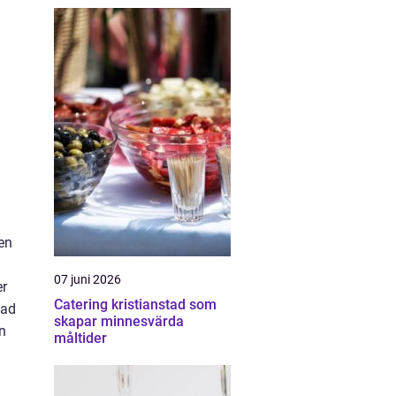
en
07 juni 2026
er
Catering kristianstad som
pad
skapar minnesvärda
n
måltider
å