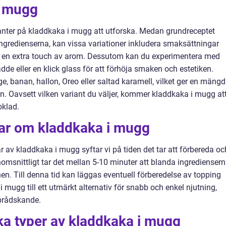
i mugg
rianter på kladdkaka i mugg att utforska. Medan grundreceptet
ingredienserna, kan vissa variationer inkludera smaksättningar
t ge en extra touch av arom. Dessutom kan du experimentera med
dde eller en klick glass för att förhöja smaken och estetiken.
e, banan, hallon, Oreo eller saltad karamell, vilket ger en mängd
n. Oavsett vilken variant du väljer, kommer kladdkaka i mugg at
oklad.
gar om kladdkaka i mugg
r av kladdkaka i mugg syftar vi på tiden det tar att förbereda oc
msnittligt tar det mellan 5-10 minuter att blanda ingredienser
. Till denna tid kan läggas eventuell förberedelse av topping
i mugg till ett utmärkt alternativ för snabb och enkel njutning,
 brådskande.
ika typer av kladdkaka i mugg