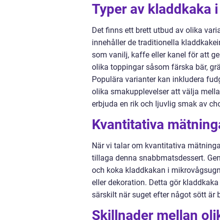
Typer av kladdkaka 
Det finns ett brett utbud av olika va
innehåller de traditionella kladdkake
som vanilj, kaffe eller kanel för at
olika toppingar såsom färska bär, grä
Populära varianter kan inkludera fudg
olika smakupplevelser att välja mella
erbjuda en rik och ljuvlig smak av ch
Kvantitativa mätnin
När vi talar om kvantitativa mätninga
tillaga denna snabbmatsdessert. Geno
och koka kladdkakan i mikrovågsugnen
eller dekoration. Detta gör kladdkaka 
särskilt när suget efter något sött är
Skillnader mellan ol