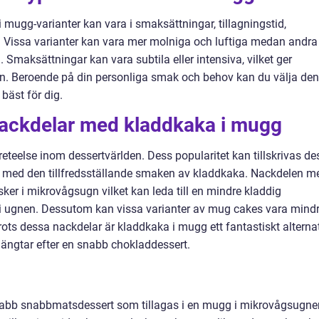
 mugg-varianter kan vara i smaksättningar, tillagningstid,
. Vissa varianter kan vara mer molniga och luftiga medan andra
Smaksättningar kan vara subtila eller intensiva, vilket ger
en. Beroende på din personliga smak och behov kan du välja den
bäst för dig.
 nackdelar med kladdkaka i mugg
reteelse inom dessertvärlden. Dess popularitet kan tillskrivas de
 med den tillfredsställande smaken av kladdkaka. Nackdelen m
sker i mikrovågsugn vilket kan leda till en mindre kladdig
 i ugnen. Dessutom kan vissa varianter av mug cakes vara mind
Trots dessa nackdelar är kladdkaka i mugg ett fantastiskt alterna
 längtar efter en snabb chokladdessert.
nabb snabbmatsdessert som tillagas i en mugg i mikrovågsugne