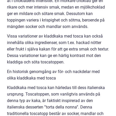
åt i chokladens intensitet. En mörkare choklad ger en
rikare och mer intensiv smak, medan en mjölkchoklad
ger en mildare och sötare smak. Dessutom kan
toppingen variera i krispighet och sötma, beroende på
mängden socker och mandlar som används.
Vissa variationer av kladdkaka med tosca kan också
innehålla olika ingredienser, som t.ex. hackad nötter
eller frukt i själva kakan för att ge extra smak och textur.
Dessa variationer kan ge en härlig kontrast mot den
kladdiga och söta toscatoppen.
En historisk genomgång av för- och nackdelar med
olika kladdkaka med tosca
Kladdkaka med tosca kan härledas till dess italienska
ursprung. Toscatoppen, som vanligtvis används på
denna typ av kaka, är faktiskt inspirerad av den
italienska desserten ”torta della nonna”. Denna
traditionella toscatopp består av socker, mandlar och