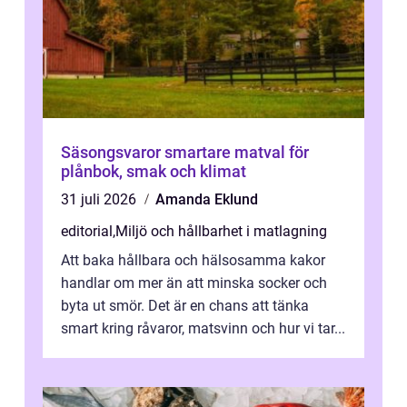
Säsongsvaror smartare matval för
plånbok, smak och klimat
31 juli 2026
Amanda Eklund
editorial
,
Miljö och hållbarhet i matlagning
Att baka hållbara och hälsosamma kakor
handlar om mer än att minska socker och
byta ut smör. Det är en chans att tänka
smart kring råvaror, matsvinn och hur vi tar...