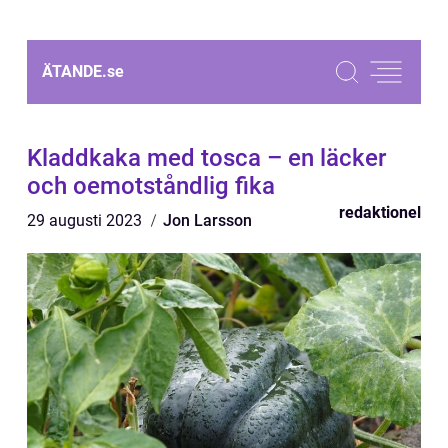
ÄTANDE.
se
Kladdkaka med tosca – en läcker
och oemotståndlig fika
redaktionel
29 augusti 2023
Jon Larsson