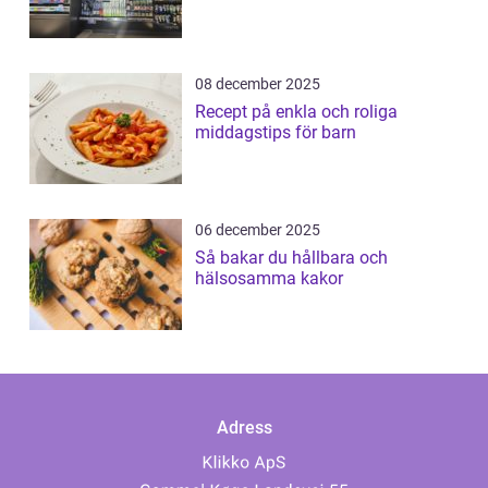
08 december 2025
Recept på enkla och roliga
middagstips för barn
06 december 2025
Så bakar du hållbara och
hälsosamma kakor
Adress