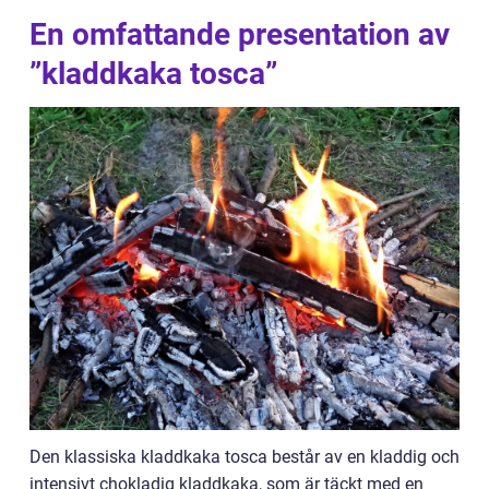
En omfattande presentation av
”kladdkaka tosca”
Den klassiska kladdkaka tosca består av en kladdig och
intensivt chokladig kladdkaka, som är täckt med en