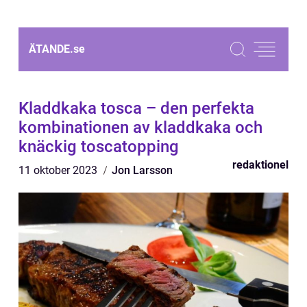
ÄTANDE.
se
Kladdkaka tosca – den perfekta
kombinationen av kladdkaka och
knäckig toscatopping
redaktionel
11 oktober 2023
Jon Larsson