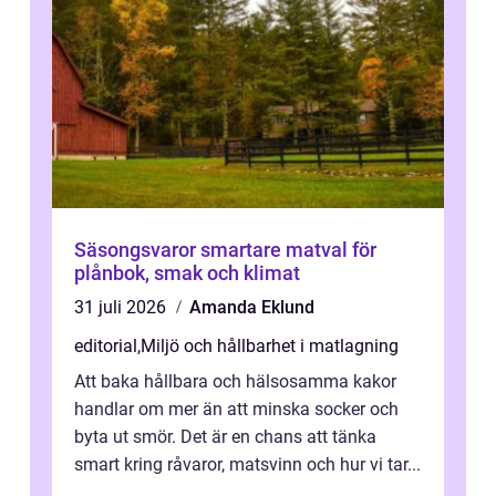
Säsongsvaror smartare matval för
plånbok, smak och klimat
31 juli 2026
Amanda Eklund
editorial
,
Miljö och hållbarhet i matlagning
Att baka hållbara och hälsosamma kakor
handlar om mer än att minska socker och
byta ut smör. Det är en chans att tänka
smart kring råvaror, matsvinn och hur vi tar...