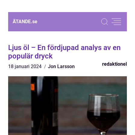
ÄTANDE.
se
Ljus öl – En fördjupad analys av en
populär dryck
redaktionel
18 januari 2024
Jon Larsson