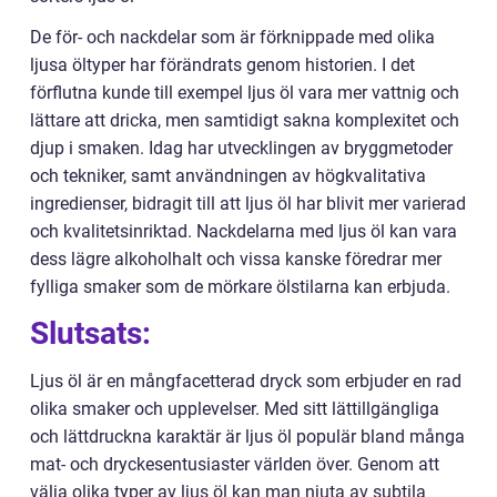
De för- och nackdelar som är förknippade med olika
ljusa öltyper har förändrats genom historien. I det
förflutna kunde till exempel ljus öl vara mer vattnig och
lättare att dricka, men samtidigt sakna komplexitet och
djup i smaken. Idag har utvecklingen av bryggmetoder
och tekniker, samt användningen av högkvalitativa
ingredienser, bidragit till att ljus öl har blivit mer varierad
och kvalitetsinriktad. Nackdelarna med ljus öl kan vara
dess lägre alkoholhalt och vissa kanske föredrar mer
fylliga smaker som de mörkare ölstilarna kan erbjuda.
Slutsats:
Ljus öl är en mångfacetterad dryck som erbjuder en rad
olika smaker och upplevelser. Med sitt lättillgängliga
och lättdruckna karaktär är ljus öl populär bland många
mat- och dryckesentusiaster världen över. Genom att
välja olika typer av ljus öl kan man njuta av subtila