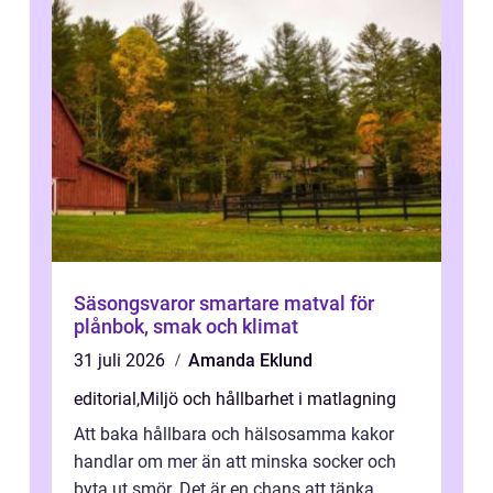
Säsongsvaror smartare matval för
plånbok, smak och klimat
31 juli 2026
Amanda Eklund
editorial
,
Miljö och hållbarhet i matlagning
Att baka hållbara och hälsosamma kakor
handlar om mer än att minska socker och
byta ut smör. Det är en chans att tänka