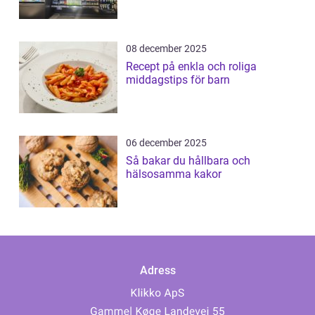
08 december 2025
Recept på enkla och roliga
middagstips för barn
06 december 2025
Så bakar du hållbara och
hälsosamma kakor
Adress