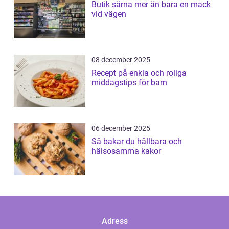
Butik särna mer än bara en mack
vid vägen
08 december 2025
Recept på enkla och roliga
middagstips för barn
06 december 2025
Så bakar du hållbara och
hälsosamma kakor
Adress