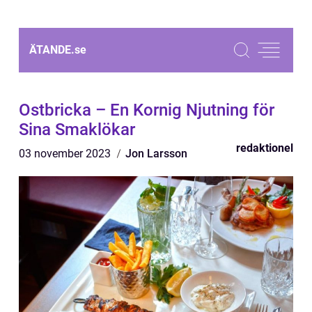
ÄTANDE.
se
Ostbricka – En Kornig Njutning för
Sina Smaklökar
redaktionel
03 november 2023
Jon Larsson