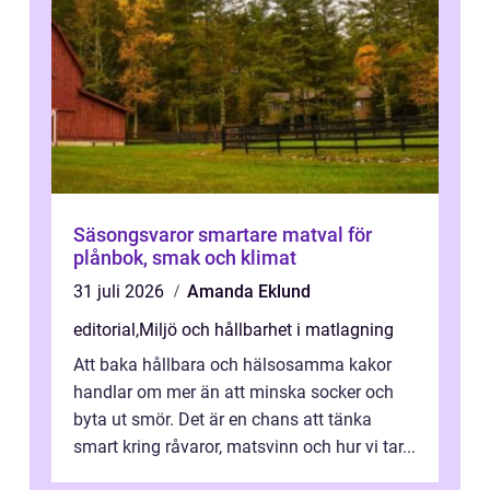
Säsongsvaror smartare matval för
plånbok, smak och klimat
31 juli 2026
Amanda Eklund
editorial
,
Miljö och hållbarhet i matlagning
Att baka hållbara och hälsosamma kakor
handlar om mer än att minska socker och
byta ut smör. Det är en chans att tänka
smart kring råvaror, matsvinn och hur vi tar...