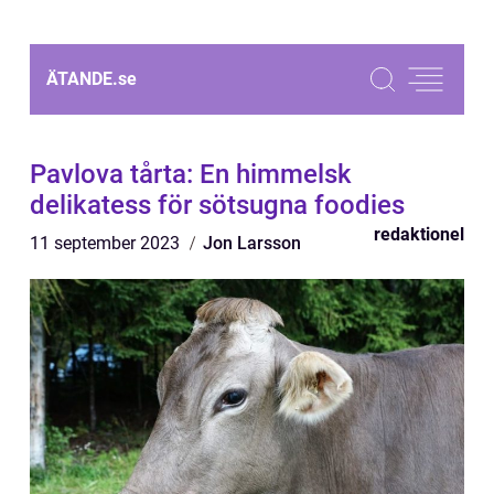
ÄTANDE.
se
Pavlova tårta: En himmelsk
delikatess för sötsugna foodies
redaktionel
11 september 2023
Jon Larsson