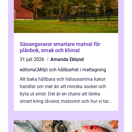
Säsongsvaror smartare matval för
plånbok, smak och klimat
31 juli 2026
Amanda Eklund
editorial
,
Miljö och hållbarhet i matlagning
Att baka hållbara och hälsosamma kakor
handlar om mer än att minska socker och
byta ut smör. Det är en chans att tänka
smart kring råvaror, matsvinn och hur vi tar...