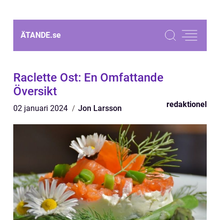
ÄTANDE.
se
Raclette Ost: En Omfattande
Översikt
redaktionel
02 januari 2024
Jon Larsson