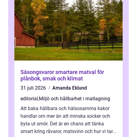
Säsongsvaror smartare matval för
plånbok, smak och klimat
31 juli 2026
Amanda Eklund
editorial
,
Miljö och hållbarhet i matlagning
Att baka hållbara och hälsosamma kakor
handlar om mer än att minska socker och
byta ut smör. Det är en chans att tänka
smart kring råvaror, matsvinn och hur vi tar...