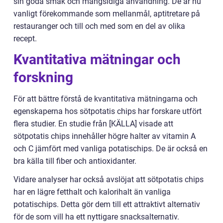
sin goda smak och mångsidiga användning. De är nu
vanligt förekommande som mellanmål, aptitretare på
restauranger och till och med som en del av olika
recept.
Kvantitativa mätningar och
forskning
För att bättre förstå de kvantitativa mätningarna och
egenskaperna hos sötpotatis chips har forskare utfört
flera studier. En studie från [KÄLLA] visade att
sötpotatis chips innehåller högre halter av vitamin A
och C jämfört med vanliga potatischips. De är också en
bra källa till fiber och antioxidanter.
Vidare analyser har också avslöjat att sötpotatis chips
har en lägre fetthalt och kalorihalt än vanliga
potatischips. Detta gör dem till ett attraktivt alternativ
för de som vill ha ett nyttigare snacksalternativ.