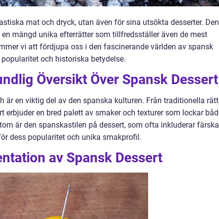
tastiska mat och dryck, utan även för sina utsökta desserter. De
 en mängd unika efterrätter som tillfredsställer även de mest
ommer vi att fördjupa oss i den fascinerande världen av spansk
 popularitet och historiska betydelse.
undlig Översikt Över Spansk Dessert
h är en viktig del av den spanska kulturen. Från traditionella rätt
rt erbjuder en bred palett av smaker och texturer som lockar båd
om är den spanskastilen på dessert, som ofta inkluderar färska
 för dess popularitet och unika smakprofil.
ntation av Spansk Dessert