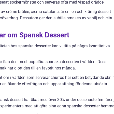
iserat sockermönster och serveras ofta med vispad grädde.
av crème brûlée, crema catalana, är en len och krämig dessert
röverdrag. Dessutom ger den subtila smaken av vanilj och citru
gar om Spansk Dessert
iteten hos spanska desserter kan vi titta på några kvantitativa
är flan den mest populära spanska desserten i världen. Dess
ak har gjort den till en favorit hos många.
unt om i världen som serverar churros har sett en betydande ökni
ar en ökande efterfrågan och uppskattning för denna utsökta
spansk dessert har ökat med över 30% under de senaste fem åren
ill experimentera med att göra sina egna spanska desserter hemma