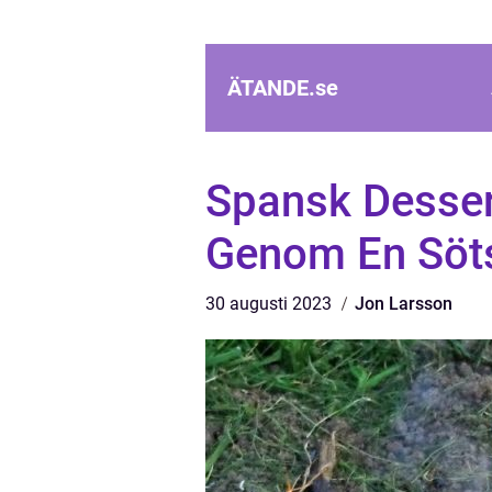
ÄTANDE.
se
Spansk Desser
Genom En Söt
30 augusti 2023
Jon Larsson