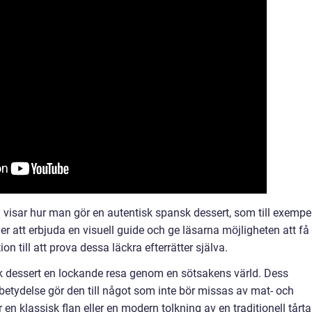
 visar hur man gör en autentisk spansk dessert, som till exempe
r att erbjuda en visuell guide och ge läsarna möjligheten att få
on till att prova dessa läckra efterrätter själva.
 dessert en lockande resa genom en sötsakens värld. Dess
betydelse gör den till något som inte bör missas av mat- och
en klassisk flan eller en modern tolkning av en traditionell tårta