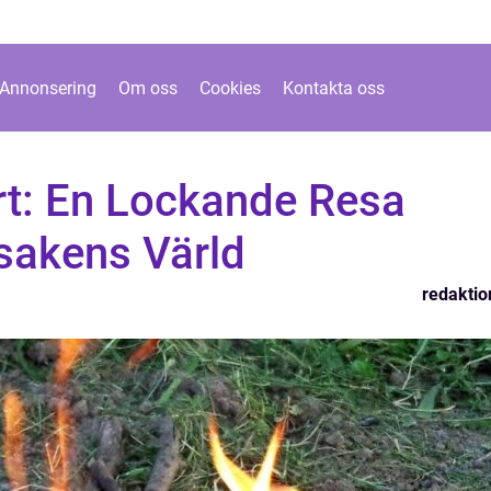
Annonsering
Om oss
Cookies
Kontakta oss
t: En Lockande Resa
sakens Värld
redaktio