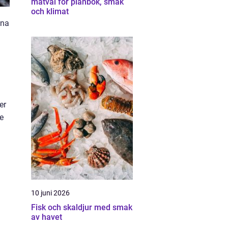
matval för plånbok, smak
och klimat
nna
er
e
10 juni 2026
Fisk och skaldjur med smak
av havet