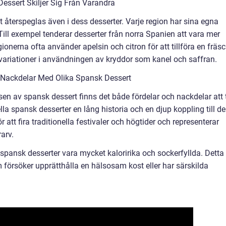
essert Skiljer Sig Från Varandra
t återspeglas även i dess desserter. Varje region har sina egna
 Till exempel tenderar desserter från norra Spanien att vara mer
nerna ofta använder apelsin och citron för att tillföra en fräs
variationer i användningen av kryddor som kanel och saffran.
 Nackdelar Med Olika Spansk Dessert
lsen av spansk dessert finns det både fördelar och nackdelar att 
ella spansk desserter en lång historia och en djup koppling till d
att fira traditionella festivaler och högtider och representerar
arv.
 spansk desserter vara mycket kaloririka och sockerfyllda. Detta
 försöker upprätthålla en hälsosam kost eller har särskilda