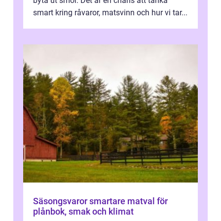
byta ut smör. Det är en chans att tänka
smart kring råvaror, matsvinn och hur vi tar...
Säsongsvaror smartare matval för
plånbok, smak och klimat