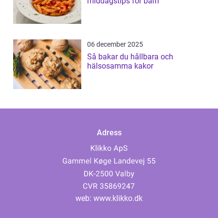
middagstips för barn
06 december 2025
Så bakar du hållbara och
hälsosamma kakor
Adress
web:
www.klikko.dk