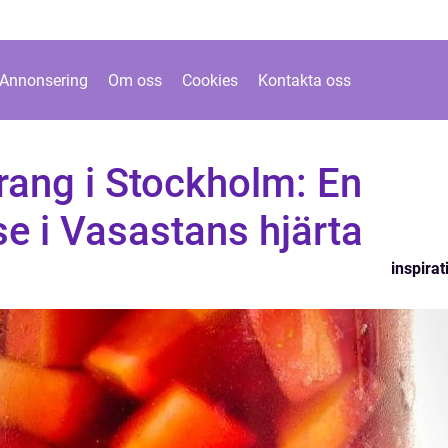
Annonsering
Om oss
Cookies
Kontakta oss
rang i Stockholm: En
e i Vasastans hjärta
inspirat