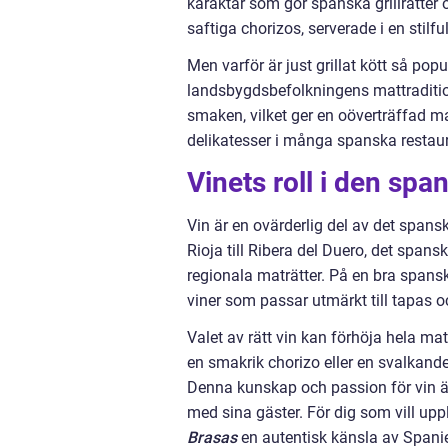
karaktär som gör spanska grillrätter 
saftiga chorizos, serverade i en stilf
Men varför är just grillat kött så popu
landsbygdsbefolkningens mattradition
smaken, vilket ger en oöverträffad m
delikatesser i många spanska restaura
Vinets roll i den sp
Vin är en ovärderlig del av det spansk
Rioja till Ribera del Duero, det span
regionala maträtter. På en bra spansk
viner som passar utmärkt till tapas och
Valet av rätt vin kan förhöja hela ma
en smakrik chorizo eller en svalkande 
Denna kunskap och passion för vin ä
med sina gäster. För dig som vill u
Brasas
en autentisk känsla av Spani