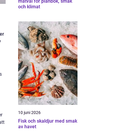
matval för plånbok, smak
och klimat
er
y
s
10 juni 2026
er
Fisk och skaldjur med smak
att
av havet