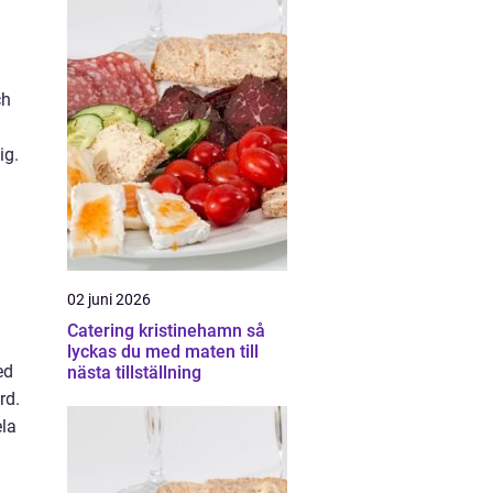
ch
ig.
02 juni 2026
Catering kristinehamn så
lyckas du med maten till
ed
nästa tillställning
rd.
ela