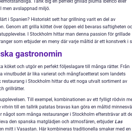
oemotståndliga. Tänk dig en perfekt grillad pluma ibérico eller
ull men avslappnad miljö.
lärt i Spanien? Historiskt sett har grillning varit en del av
. Genom att grilla köttet över öppen eld bevaras saftigheten o
atupplevelse. I Stockholm hittar man denna passion för grillade
nger som erbjuder en meny där varje måltid är ett konstverk i s
anska gastronomin
a köket och utgör en perfekt följeslagare till många rätter. Från
ska vinutbudet är lika varierat och mångfacetterat som landets
 restaurang i Stockholm hittar du ett noga utvalt sortiment av
 grillrätter.
tupplevelsen. Till exempel, kombinationen av ett fylligt rödvin m
vitvin till en tallrik patatas bravas kan göra en måltid minnesvä
r något som många restauranger i Stockholm eftersträvar att d
ppleva den spanska matglädjen och atmosfären, erbjuder
Las
en mitt i Vasastan. Här kombineras traditionella smaker med en