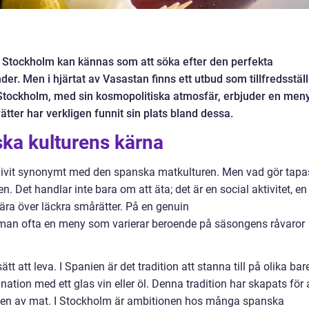
 i Stockholm kan kännas som att söka efter den perfekta
er. Men i hjärtat av Vasastan finns ett utbud som tillfredsställ
tockholm, med sin kosmopolitiska atmosfär, erbjuder en men
ätter har verkligen funnit sin plats bland dessa.
ka kulturens kärna
blivit synonymt med den spanska matkulturen. Men vad gör tapa
en. Det handlar inte bara om att äta; det är en social aktivitet, en
ära över läckra smårätter. På en genuin
 man ofta en meny som varierar beroende på säsongens råvaror
tt att leva. I Spanien är det tradition att stanna till på olika bar
nation med ett glas vin eller öl. Denna tradition har skapats för 
gen av mat. I Stockholm är ambitionen hos många spanska