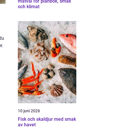
matval för plånbok, smak
och klimat
du
r.
10 juni 2026
Fisk och skaldjur med smak
av havet