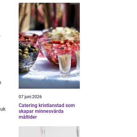
r
h
07 juni 2026
Catering kristianstad som
juk
skapar minnesvärda
måltider