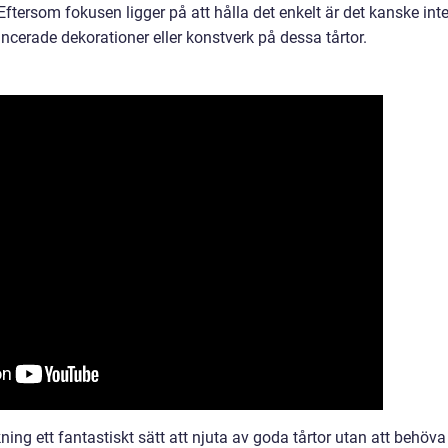
Eftersom fokusen ligger på att hålla det enkelt är det kanske int
ncerade dekorationer eller konstverk på dessa tårtor.
ng ett fantastiskt sätt att njuta av goda tårtor utan att behöva