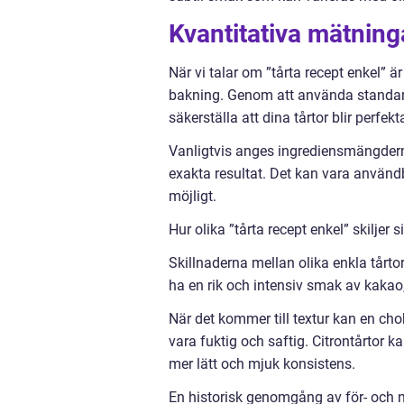
Kvantitativa mätning
När vi talar om ”tårta recept enkel” ä
bakning. Genom att använda standar
säkerställa att dina tårtor blir perfek
Vanligtvis anges ingrediensmängderna i 
exakta resultat. Det kan vara använd
möjligt.
Hur olika ”tårta recept enkel” skiljer 
Skillnaderna mellan olika enkla tårto
ha en rik och intensiv smak av kaka
När det kommer till textur kan en ch
vara fuktig och saftig. Citrontårtor k
mer lätt och mjuk konsistens.
En historisk genomgång av för- och n