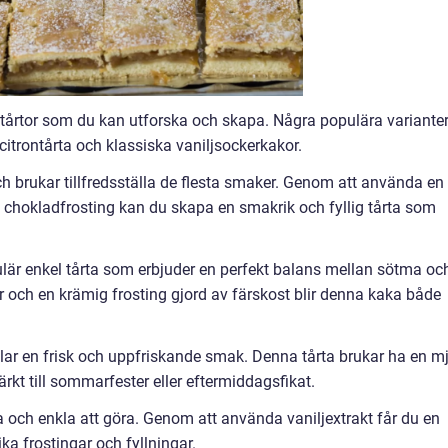
 tårtor som du kan utforska och skapa. Några populära variante
citrontårta och klassiska vaniljsockerkakor.
och brukar tillfredsställa de flesta smaker. Genom att använda en
chokladfrosting kan du skapa en smakrik och fyllig tårta som
lär enkel tårta som erbjuder en perfekt balans mellan sötma oc
r och en krämig frosting gjord av färskost blir denna kaka både
illar en frisk och uppfriskande smak. Denna tårta brukar ha en m
rkt till sommarfester eller eftermiddagsfikat.
a och enkla att göra. Genom att använda vaniljextrakt får du en
a frostingar och fyllningar.