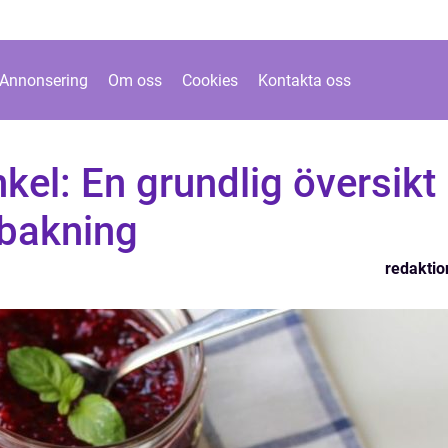
Annonsering
Om oss
Cookies
Kontakta oss
nkel: En grundlig översikt
tbakning
redaktio