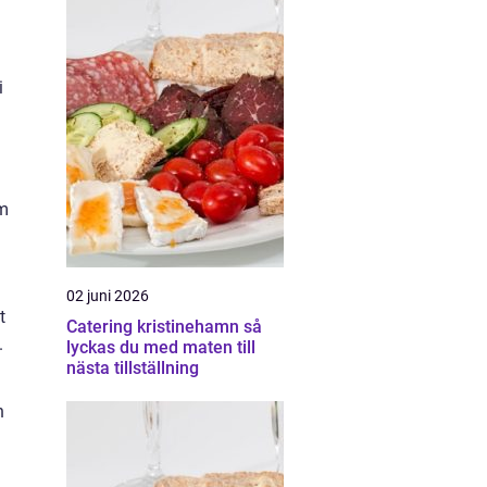
i
om
02 juni 2026
t
Catering kristinehamn så
.
lyckas du med maten till
nästa tillställning
n