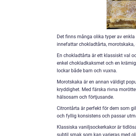
Det finns många olika typer av enkla
innefattar chokladtårta, morotskaka, 
En chokladtårta är ett klassiskt val 
enkel chokladkaksmet och en krämig 
lockar både barn och vuxna.
Morotskaka är en annan väldigt popu
kryddighet. Med färska rivna morötte
hälsosam och förtjusande.
Citrontårta är perfekt för dem som g
och fyllig konsistens och passar utmä
Klassiska vaniljsockerkakor är tidlös
subtil smak som kan varieras med olik