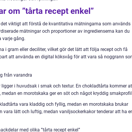
ar om ”tårta recept enkel”
r det viktigt att förstå de kvantitativa mätningarna som används 
diserade mätningar och proportioner av ingredienserna kan du
ta varje gång.
gram eller deciliter, vilket gör det lätt att följa recept och få
bart att använda en digital köksvåg för att vara så noggrann s
sig från varandra
r ligger i huvudsak i smak och textur. En chokladtårta kommer at
o, medan en morotskaka ger en söt och något kryddig smakprofil
okladtårta vara kladdig och fyllig, medan en morotskaka brukar
an vara lätt och luftig, medan vaniljsockerkakor tenderar att ha e
ackdelar med olika ”tårta recept enkel”