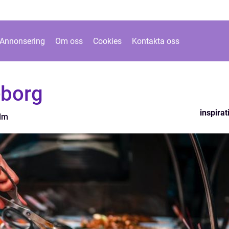
Annonsering
Om oss
Cookies
Kontakta oss
eborg
inspirat
olm