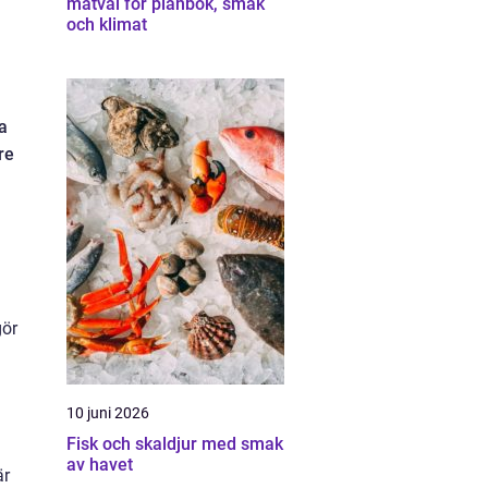
matval för plånbok, smak
och klimat
a
re
gör
10 juni 2026
Fisk och skaldjur med smak
av havet
är