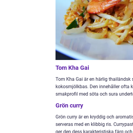
Tom Kha Gai
Tom Kha Gai är en härlig thailändsk
kokosmjölkbas. Den innehåller ofta k
smakprofil med söta och sura undert
Grön curry
Grön curry är en kryddig och aromatis
serveras med en klibbig ris. Currypast
ger den dess karakteristiska färg oc