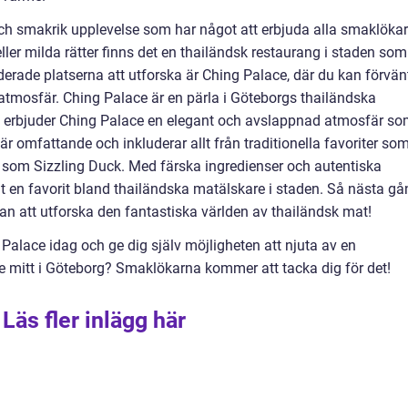
h smakrik upplevelse som har något att erbjuda alla smaklökar
ler milda rätter finns det en thailändsk restaurang i staden som
rade platserna att utforska är Ching Palace, där du kan förvän
 atmosfär. Ching Palace är en pärla i Göteborgs thailändska
s, erbjuder Ching Palace en elegant och avslappnad atmosfär s
r omfattande och inkluderar allt från traditionella favoriter so
r som Sizzling Duck. Med färska ingredienser och autentiska
t en favorit bland thailändska matälskare i staden. Så nästa gå
van att utforska den fantastiska världen av thailändsk mat!
 Palace idag och ge dig själv möjligheten att njuta av en
e mitt i Göteborg? Smaklökarna kommer att tacka dig för det!
Läs fler inlägg här