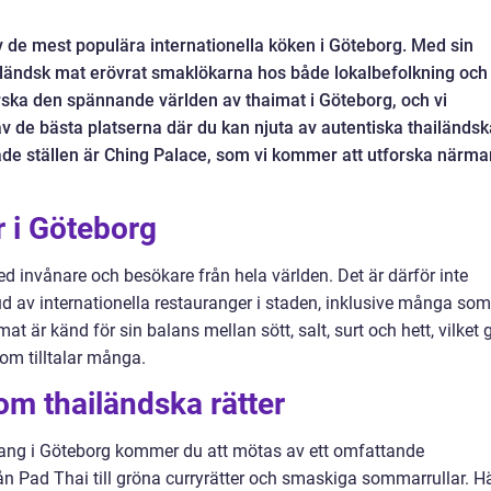
v de mest populära internationella köken i Göteborg. Med sin
iländsk mat erövrat smaklökarna hos både lokalbefolkning och
orska den spännande världen av thaimat i Göteborg, och vi
 de bästa platserna där du kan njuta av autentiska thailändsk
e ställen är Ching Palace, som vi kommer att utforska närma
 i Göteborg
d invånare och besökare från hela världen. Det är därför inte
bud av internationella restauranger i staden, inklusive många som
t är känd för sin balans mellan sött, salt, surt och hett, vilket 
om tilltalar många.
m thailändska rätter
rang i Göteborg kommer du att mötas av ett omfattande
ån Pad Thai till gröna curryrätter och smaskiga sommarrullar. H