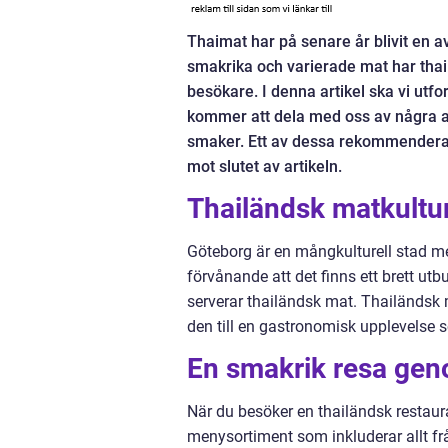
Thaimat har på senare år blivit en a
smakrika och varierade mat har tha
besökare. I denna artikel ska vi utf
kommer att dela med oss av några av
smaker. Ett av dessa rekommenderad
mot slutet av artikeln.
Thailändsk matkultur
Göteborg är en mångkulturell stad me
förvånande att det finns ett brett ut
serverar thailändsk mat. Thailändsk ma
den till en gastronomisk upplevelse s
En smakrik resa geno
När du besöker en thailändsk restau
menysortiment som inkluderar allt fr