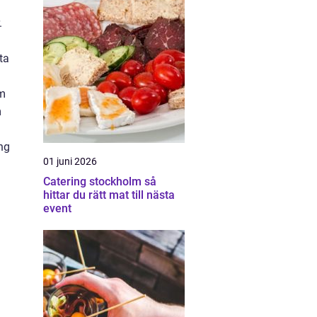
.
ta
om
m
ng
01 juni 2026
Catering stockholm så
hittar du rätt mat till nästa
event