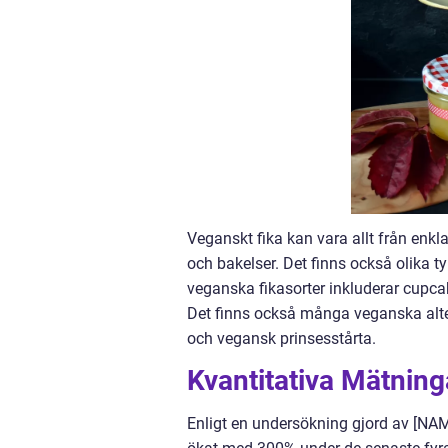
Veganskt fika kan vara allt från enk
och bakelser. Det finns också olika t
veganska fikasorter inkluderar cupc
Det finns också många veganska alter
och vegansk prinsesstårta.
Kvantitativa Mätnin
Enligt en undersökning gjord av [N