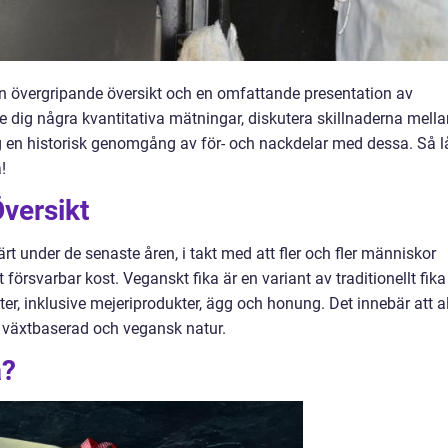
 en övergripande översikt och en omfattande presentation av
e dig några kvantitativa mätningar, diskutera skillnaderna mella
g en historisk genomgång av för- och nackdelar med dessa. Så l
!
versikt
ärt under de senaste åren, i takt med att fler och fler människor
t försvarbar kost. Veganskt fika är en variant av traditionellt fika
er, inklusive mejeriprodukter, ägg och honung. Det innebär att a
av växtbaserad och vegansk natur.
a?