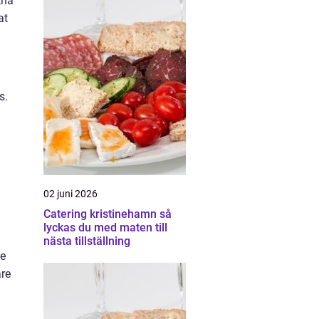
tna
at
s.
02 juni 2026
Catering kristinehamn så
lyckas du med maten till
nästa tillställning
ge
are