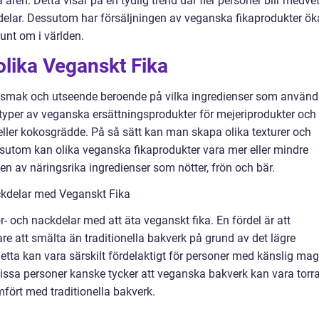
ren. Detta visar på en tydlig trend där fler personer blir medve
elar. Dessutom har försäljningen av veganska fikaprodukter ök
unt om i världen.
olika Veganskt Fika
 i smak och utseende beroende på vilka ingredienser som använd
typer av veganska ersättningsprodukter för mejeriprodukter och
ller kokosgrädde. På så sätt kan man skapa olika texturer och
sutom kan olika veganska fikaprodukter vara mer eller mindre
n av näringsrika ingredienser som nötter, frön och bär.
ckdelar med Veganskt Fika
ör- och nackdelar med att äta veganskt fika. En fördel är att
are att smälta än traditionella bakverk på grund av det lägre
 Detta kan vara särskilt fördelaktigt för personer med känslig ma
t vissa personer kanske tycker att veganska bakverk kan vara torr
fört med traditionella bakverk.