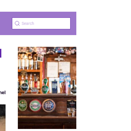
l
nel