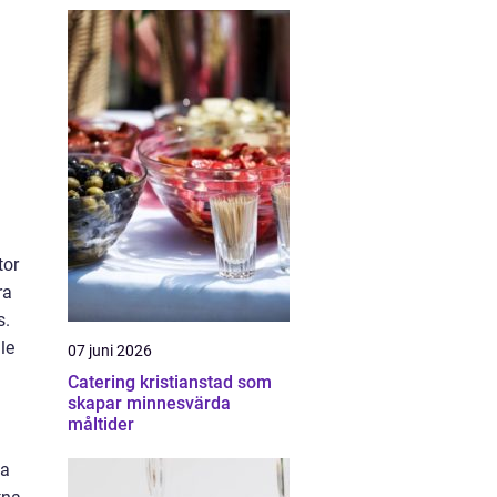
tor
ra
s.
le
07 juni 2026
Catering kristianstad som
skapar minnesvärda
måltider
ka