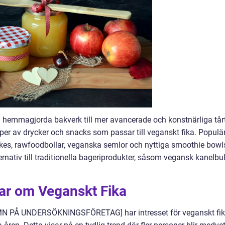
la hemmagjorda bakverk till mer avancerade och konstnärliga tår
yper av drycker och snacks som passar till veganskt fika. Populä
akes, rawfoodbollar, veganska semlor och nyttiga smoothie bowl
nativ till traditionella bageriprodukter, såsom vegansk kanelbul
gar om Veganskt Fika
AMN PÅ UNDERSÖKNINGSFÖRETAG] har intresset för veganskt fi