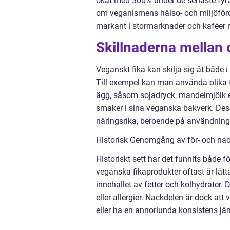
ökat med 300% under de senaste fyra å
om veganismens hälso- och miljöförd
markant i stormarknader och kaféer r
Skillnaderna mellan 
Veganskt fika kan skilja sig åt både
Till exempel kan man använda olika 
ägg, såsom sojadryck, mandelmjölk e
smaker i sina veganska bakverk. Des
näringsrika, beroende på användninge
Historisk Genomgång av för- och na
Historiskt sett har det funnits både f
veganska fikaprodukter oftast är lätt
innehållet av fetter och kolhydrater.
eller allergier. Nackdelen är dock at
eller ha en annorlunda konsistens jäm