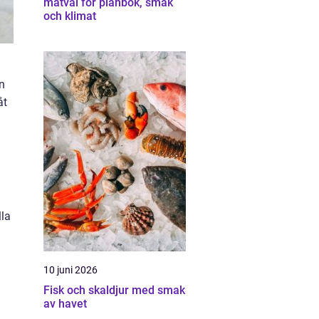
matval för plånbok, smak
och klimat
n
åt
lla
10 juni 2026
Fisk och skaldjur med smak
av havet