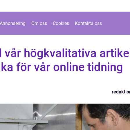
Annonsering
Om oss
Cookies
Kontakta oss
 vår högkvalitativa artike
ka för vår online tidning
redaktio