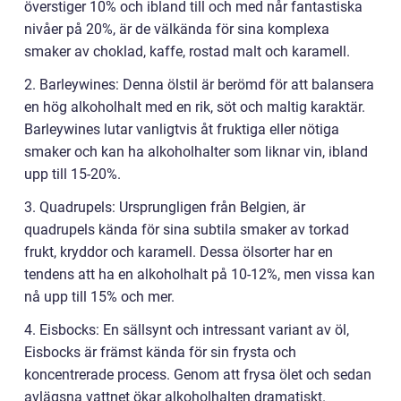
överstiger 10% och ibland till och med når fantastiska
nivåer på 20%, är de välkända för sina komplexa
smaker av choklad, kaffe, rostad malt och karamell.
2. Barleywines: Denna ölstil är berömd för att balansera
en hög alkoholhalt med en rik, söt och maltig karaktär.
Barleywines lutar vanligtvis åt fruktiga eller nötiga
smaker och kan ha alkoholhalter som liknar vin, ibland
upp till 15-20%.
3. Quadrupels: Ursprungligen från Belgien, är
quadrupels kända för sina subtila smaker av torkad
frukt, kryddor och karamell. Dessa ölsorter har en
tendens att ha en alkoholhalt på 10-12%, men vissa kan
nå upp till 15% och mer.
4. Eisbocks: En sällsynt och intressant variant av öl,
Eisbocks är främst kända för sin frysta och
koncentrerade process. Genom att frysa ölet och sedan
avlägsna vattnet ökar alkoholhalten dramatiskt.