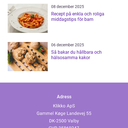
08 december 2025
Recept på enkla och roliga
middagstips för barn
06 december 2025
Så bakar du hållbara och
hälsosamma kakor
Adress