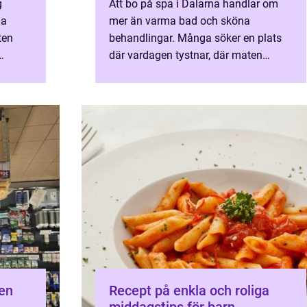
g
Att bo på spa i Dalarna handlar om
ja
mer än varma bad och sköna
ten
behandlingar. Många söker en plats
där vardagen tystnar, där maten
n
smakar mer, och där naturen faktiskt
skap
får påverka tempot. När allt funge...
Recept på enkla och roliga