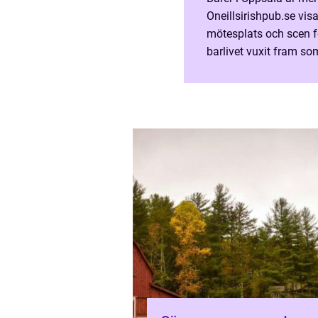
Oneillsirishpub.se vi
mötesplats och scen f
barlivet vuxit fram som
och för långvariga inv&