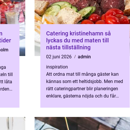
m
Catering kristinehamn så
ider
lyckas du med maten till
nästa tillställning
holm
02 juni 2026
admin
inspiration
nga
Att ordna mat till många gäster kan
ln till
kännas som ett heltidsjobb. Men med
t låta
rätt cateringpartner blir planeringen
ärden
enklare, gästerna nöjda och du får
digt
mer tid över till själva umgänget. I
Kristinehamn finns...