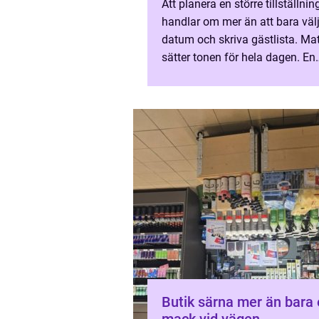
Att planera en större tillställnin
handlar om mer än att bara väl
datum och skriva gästlista. Ma
sätter tonen för hela dagen. En
genomtänkt cateringlösning ka
skapa lugn, glädje och gemen
o...
Butik särna mer än bara en