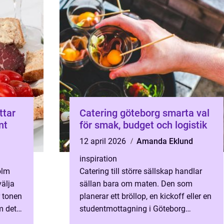
Catering göteborg smarta val
nt
för smak, budget och logistik
12 april 2026
Amanda Eklund
inspiration
olm
Catering till större sällskap handlar
älja
sällan bara om maten. Den som
 tonen
planerar ett bröllop, en kickoff eller en
m det
studentmottagning i Göteborg
lop, en
behöver också tänka på logistik,