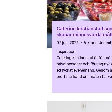
Catering kristianstad so
skapar minnesvärda målt
07 juni 2026
Viktoria Udden
inspiration
Catering kristianstad är för må
privatpersoner och företag nycke
ett lyckat evenemang. Genom at
proffs ta hand om maten får v
mer tid över till gästerna, samti
som helhetsuppl...