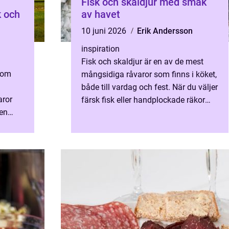
Fisk och skaldjur med smak
k och
av havet
10 juni 2026
Erik Andersson
inspiration
Fisk och skaldjur är en av de mest
 om
mångsidiga råvaror som finns i köket,
både till vardag och fest. När du väljer
aror
färsk fisk eller handplockade räkor
gen
f&...
fta
.