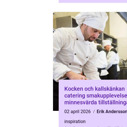
födelsedag ell...
Kocken och kallskänkan
catering smakupplevelser för
minnesvärda tillställning
02 april 2026
Erik Andersso
inspiration