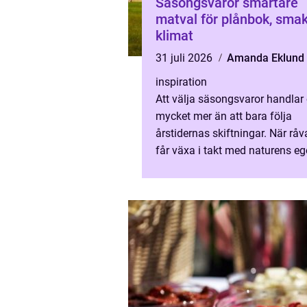
Säsongsvaror smartare
matval för plånbok, sma
klimat
31 juli 2026
Amanda Eklund
inspiration
Att välja säsongsvaror handlar
mycket mer än att bara följa
årstidernas skiftningar. När råv
får växa i takt med naturens e
rytm smakar de bättre, kostar o
mindre och ger ett lägre klimat..