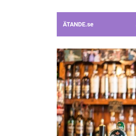
ÄTANDE.
se