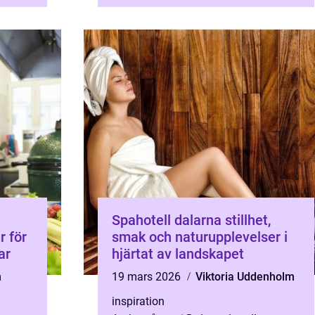
specialkost, servering och b...
Spahotell dalarna stillhet,
smak och naturupplevelser i
ar
hjärtat av landskapet
n
19 mars 2026
Viktoria Uddenholm
inspiration